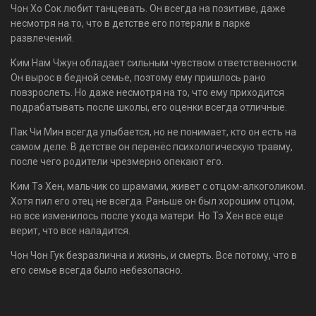
Чон Хо Сок любит танцевать. Он всегда на позитиве, даже
несмотря на то, что в детстве его потеряли в парке
развлечений.
Ким Нам Чжун обладает сильным чувством ответственности.
Он вырос в бедной семье, поэтому ему пришлось рано
повзрослеть. Но даже несмотря на то, что ему приходится
подрабатывать после школы, его оценки всегда отличные.
Пак Чи Мин всегда улыбается, но не понимает, кто он есть на
самом деле. В детстве он перенёс психологическую травму,
после чего родители чрезмерно опекают его.
Ким Тэ Хен, мальчик со шрамами, живет с отцом-алкоголиком.
Хотя пил его отец не всегда. Раньше он был хорошим отцом,
но все изменилось после ухода матери. Но Тэ Хен все еще
верит, что все наладится.
Чон Чон Гук безразлична и жизнь, и смерть. Все потому, что в
его семье всегда было небезопасно.