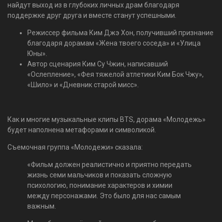
найдут выход из в глубоких личных драм благодаря
поддержке друг друга и вместе станут успешными.
Режиссер фильма Ким Джэ Хон, получивший признание
благодаря дорамам «Жена твоего соседа» и «Улица
Юны».
Автор сценария Ким Су Чжин, написавший
«Ослепление», «Фея тяжелой атлетики Ким Бок Чжу»,
«Шило» и «Дневник старой мисс».
Как и многие музыкальные клипы BTS, дорама «Молодежь»
будет наполнена метафорами и символикой.
Съемочная группа «Молодежи» сказала:
«Фильм должен реалистично и приятно передать
жизнь семи мальчиков и показать сложную
психологию, понимание характеров и химии
между персонажами. Это было для нас самым
важным.