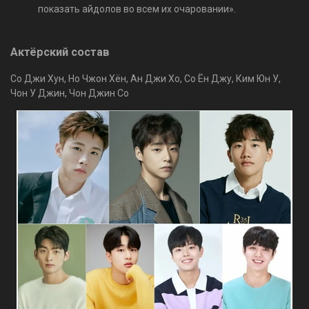
показать айдолов во всем их очаровании».
Актёрский состав
Со Джи Хун, Но Чжон Хён, Ан Джи Хо, Со Ён Джу, Ким Юн У,
Чон У Джин, Чон Джин Со