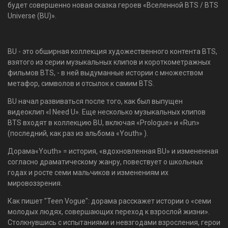
будет совершенно новая сказка героев «Вселенной BTS / BTS
Universe (BU)».
BU - это обширная коллекция художественного контента BTS,
взятого из серии музыкальных клипов и короткометражных
фильмов BTS, - в ней выдуманные истории с множеством
метафор, символов и отсылок к самим BTS.
BU начал развиваться после того, как был выпущен
видеоклип «I Need U». Еще несколько музыкальных клипов
BTS входят в коллекцию BU, включая «Prologue» и «Run»
(последний, как раз из альбома «
Youth»
).
Дорама«Youth» = история, «вдохновленная BU» и измененная
согласно драматическому жанру, повествует о школьных
годах и росте семи мальчиков и изменениям их
мировоззрения.
Как пишет "Teen Vogue": дорама расскажет истории о «семи
молодых людях, совершающих переход к взрослой жизни».
Столкнувшись с испытаниями и невзгодами взросления, герои