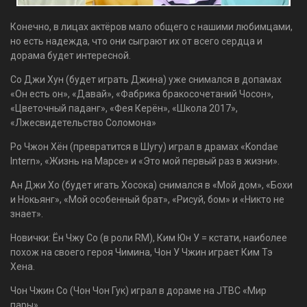
Конечно, в лицах актёров мало общего с нашими любимцами,
но есть надежда, что они сыграют их от всего сердца и
дорама будет интересной.
Со Джи Хун (будет играть Джина) уже снимался в допамах
«Он есть он», «Давай», «Фабрика бракосочетаний Чосон»,
«Цветочный паданг», «Фея Керён», «Школа 2017»,
«Лжесвидетельство Соломона»
Ро Чжон Хён (превратится в Шугу) играл в драмах «Kondae
Intern», «Жизнь на Марсе» и «Это мой первый раз в жизни».
Ан Джи Хо (будет игать Хосока) снимался в «Мой дом», «Бохи
и Нокьянг», «Мой особенный брат», «Рисуй, бом» и «Никто не
знает».
Новички: Ён Чжу Со (в роли RM), Ким Юн У = кстати, наиболее
похож на своего героя Чимина, Чон У Чжин играет Ким Тэ
Хена.
Чон Чжин Со (Чон Чон Гук) играл в дораме на JTBC «Мир
пары».