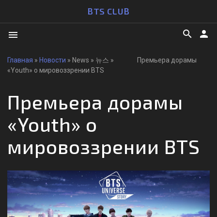
BTS CLUB
search
person
menu
Главная
»
Новости
» News » 뉴스 » Премьера дорамы
«Youth» о мировоззрении BTS
Премьера дорамы
«Youth» о
мировоззрении BTS