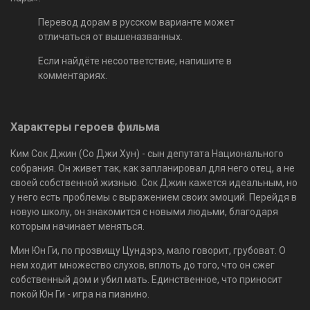
Перевод дорам в русском варианте может
отличаться от вышеназванных.
Если найдёте несоответствие, напишите в
комментариях.
Характеры героев фильма
Ким Сок Джин (Со Джи Хун) - сын депутата Национального
собрания. Он живет так, как запланировал для него отец, а не
своей собственной жизнью. Сок Джин кажется идеальным, но
у него есть проблемы с выражением своих эмоций. Перейдя в
новую школу, он знакомится с новыми людьми, благодаря
которым начинает меняться.
Мин Юн Ги, по прозвищу Цундэрэ, мало говорит, грубоват. О
нем ходит множество слухов, вплоть до того, что он сжег
собственный дом и убил мать. Единственное, что приносит
покой Юн Ги - игра на пианино.