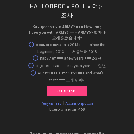
НАШ ОПРОС » POLL » 여론
조사
Как долго ты с ARMY? ­=== How long
have you with ARMY? === ARMY와 얼마나
오래 있었습니까?
с самого начала в 2013 г. === since the
beginning 2013 === 처음부터 2013
пару лет === a few years === 2-3년
еще нет года === not yet a year === 일년
ARMY? === а это что? === and what's
that? === 그게 뭐야?
|
Результаты
Архив опросов
Всего ответов:
468
Подпишись на рассылку новостей о