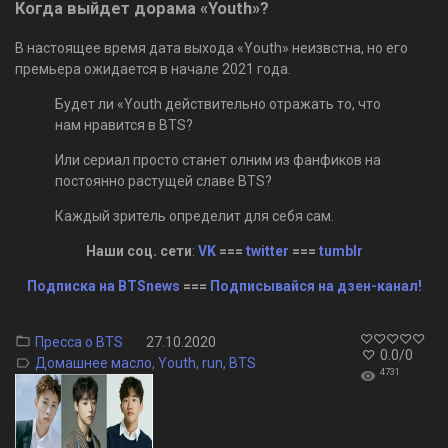
Когда выйдет дорама «Youth»?
В настоящее время дата выхода «Youth» неизвстна, но его
премьера ожидается в начале 2021 года.
Будет ли «Youth действительно отражать то, что
нам нравится в BTS?
Или сериал просто станет олним из фанфиков на
постоянно растущей славе BTS?
Каждый зритель определит для себя сам.
Наши соц. сети
:
VK
===
twitter
===
tumblr
Подписка на BTSnews
===
Подписывайся на дзен-канал!
Пресса о BTS
27.10.2020
0.0
/
0
Домашнее масло
,
Youth
,
run
,
BTS
4731