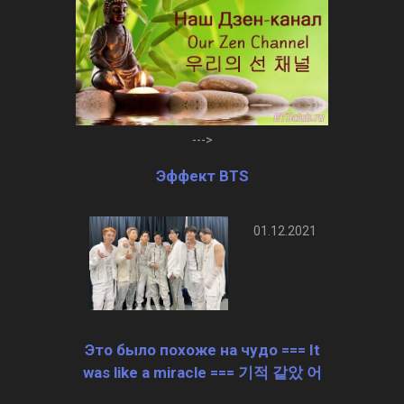
--->
Эффект BTS
01.12.2021
Это было похоже на чудо === It
was like a miracle === 기적 같았 어