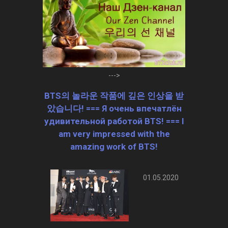
--->
BTS의 놀라운 작품에 깊은 인상을 받
았습니다! === Я очень впечатлён
удивительной работой BTS! === I
am very impressed with the
amazing work of BTS!
01.05.2020