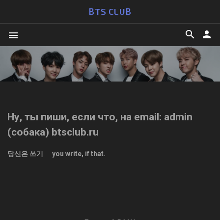
BTS CLUB
search
person
menu
Ну, ты пиши, если что, на email: admin
(собака) btsclub.ru
당신은 쓰기
you write, if that.