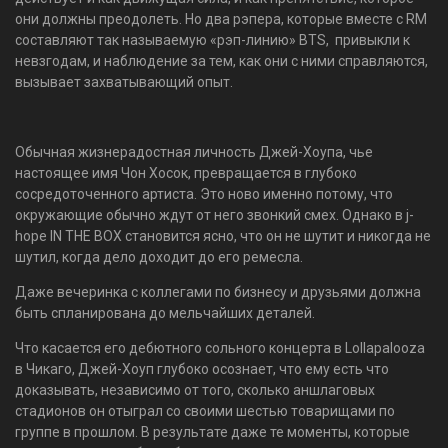
они должны преодолеть. Но два рэпера, которые вместе с RM
составляют так называемую «рэп-линию» BTS, привыкли к
невзгодам, и наблюдение за тем, как они с ними справляются,
вызывает захватывающий опыт.
Обычная жизнерадостная личность Джей-Хоупа, чье
настоящее имя Чон Хосок, превращается в глубоко
сосредоточенного артиста. Это ново именно потому, что
окружающие обычно ждут от него звонкий смех. Однако в j-
hope IN THE BOX становится ясно, что он не шутит и никогда не
шутил, когда дело доходит до его ремесла.
Даже вечеринка с коллегами по бизнесу и друзьями должна
быть спланирована до мельчайших деталей.
Что касается его дебютного сольного концерта в Lollapalooza
в Чикаго, Джей-Хоуп глубоко осознает, что ему есть что
доказывать, независимо от того, сколько аншлаговых
стадионов он отыграл со своими шестью товарищами по
группе в прошлом. В результате даже те моменты, которые