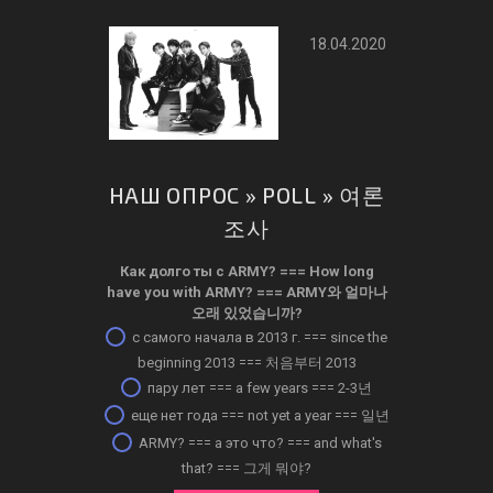
18.04.2020
НАШ ОПРОС » POLL » 여론
조사
Как долго ты с ARMY? ­=== How long
have you with ARMY? === ARMY와 얼마나
오래 있었습니까?
с самого начала в 2013 г. === since the
beginning 2013 === 처음부터 2013
пару лет === a few years === 2-3년
еще нет года === not yet a year === 일년
ARMY? === а это что? === and what's
that? === 그게 뭐야?