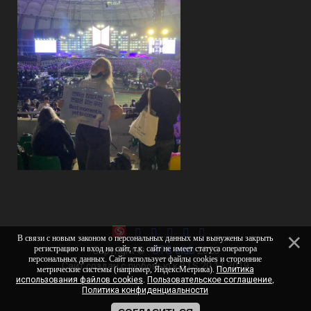
В связи с новым законом о персональных данных мы вынужены закрыть
BTS club
регистрацию и вход на сайт, т.к. cайт не имеет статуса оператора
Copyright ©
2026
персональных данных. Сайт использует файлы cookies и сторонние
Сайт создан с любовью к BTS 20.11.2019
метрические системы (например, ЯндексМетрика).
Политика
использования файлов cookies
.
Пользовательское соглашение
,
Политика конфиденциальности