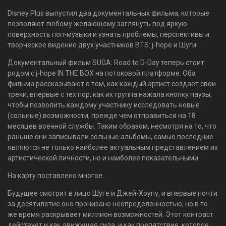
Disney Plus выпустил два документальных фильма, которые
позволяют любому желающему заглянуть под яркую
поверхность поп-музыки и узнать проблемы, перспективы и
творческое видение двух участников BTS: j-hope и Шуги.
Документальный фильм SUGA: Road to D-Day теперь стоит
рядом с j-hope IN THE BOX на потоковой платформе. Оба
фильма рассказывают о том, как каждый артист создает свои
треки, впервые с тех пор, как их группа нажала кнопку паузы,
чтобы позволить каждому участнику исследовать новые
(сольные) возможности, прежде чем отправиться на 18
месяцев военной службы. Таким образом, несмотря на то, что
раньше они записывали сольные альбомы, самые последние
являются не только наиболее актуальным представлением их
артистической личности, но и наиболее показательными.
На карту поставлено многое.
Будущее смотрит в лицо Шуге и Джей-Хоупу, и впервые почти
за десятилетие оно пронизано неопределенностью, но в то
же время раскрывает миллион возможностей. Этот контраст
действует и как движущая сила, и как препятствие, которое