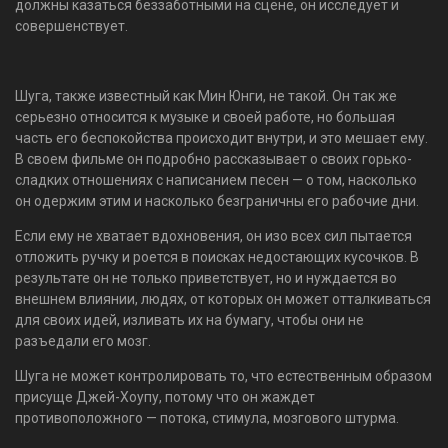
должны казаться беззаботными на сцене, он исследует и
совершенствует.
Шуга, также известный как Мин Юнги, не такой. Он так же
серьезно относится к музыке и своей работе, но большая
часть его беспокойства происходит внутри, и это мешает ему.
В своем фильме он подробно рассказывает о своих горько-
сладких отношениях с написанием песен — о том, насколько
он одержим этим и насколько безграничны его рабочие дни.
Если ему не хватает вдохновения, он изо всех сил пытается
отложить ручку и роется в поисках недостающих кусочков. В
результате он не только приветствует, но и нуждается во
внешнем влиянии, людях, от которых он может отталкиваться
для своих идей, изливать их на бумагу, чтобы они не
разъедали его мозг.
Шуга не может контролировать то, что естественным образом
присуще Джей-Хоупу, потому что он жаждет
противоположного — потока, стимула, мозгового штурма.