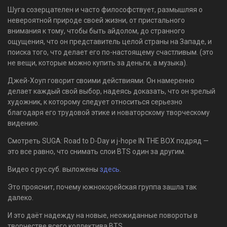
Шуга созерцателен и часто философствует, размышляя о
невероятной природе своей жизни, от пристального
внимания к тому, чтобы быть айдолом, до странного
ощущения, что он представитель целой страны на Западе, и
поиска того, что делает его по-настоящему счастливым. (это
не вещи, которые можно купить за деньги, а музыка).
Джей-Хоуп говорит своими действиями. Он намеренно
делает каждый свой выбор, надеясь доказать, что он зрелый
художник, к которому следует относиться серьезно
благодаря его трудовой этике и новаторскому творческому
видению.
Смотреть SUGA: Road to D-Day и j-hope IN THE BOX подряд —
это все равно, что снимать слои BTS один за другим.
Видео с рус.суб. выложены
здесь
.
Это прояснит, почему южнокорейская группа зашла так
далеко.
И это даёт надежду на новые, неожиданные повороты в
творчестве всего коллектива BTS.