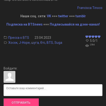
Francisca Tinoco
Наши соц. сети
:
VK
===
twitter
===
tumblr
Подписка на BTSnews
===
Подписывайся на дзен-канал!
Пресса о BTS
23.04.2023
5.0
/
1
Хосок
,
J-Hope
,
шуга
,
бтс
,
BTS
,
Suga
2594
Войдите:
ОТПРАВИТЬ