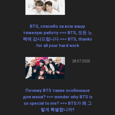
BTS, спасибо за всю вашу
тяжелую работу === BTS, 모든 노
력에 감사드립니다 === BTS, thanks
for all your hard work
28.07.2020
Почему BTS такие особенные
для меня? === wonder why BTS is
so special to me? === BTS가 왜 그
렇게 특별합니까?