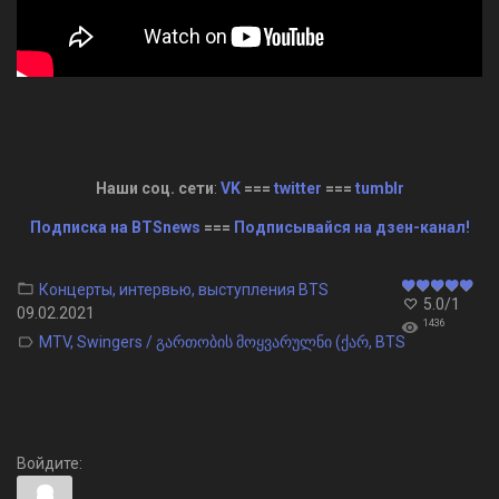
Наши соц. сети
:
VK
===
twitter
===
tumblr
Подписка на BTSnews
===
Подписывайся на дзен-канал!
Концерты, интервью, выступления BTS
5.0
/
1
09.02.2021
1436
MTV
,
Swingers / გართობის მოყვარულნი (ქარ
,
BTS
Войдите: