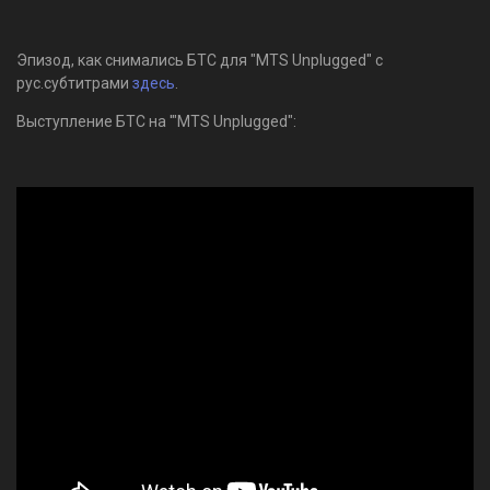
Эпизод, как снимались БТС для "MTS Unplugged" с
рус.субтитрами
здесь
.
Выступление БТС на '"MTS Unplugged":