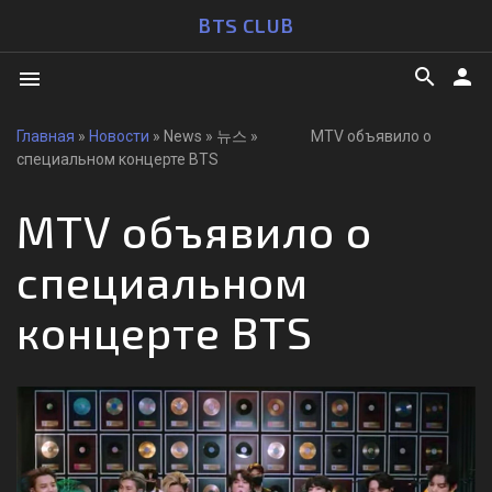
BTS CLUB
search
person
menu
Главная
»
Новости
» News » 뉴스 » MTV объявило о
специальном концерте BTS
MTV объявило о
специальном
концерте BTS