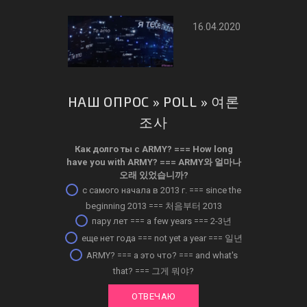
16.04.2020
НАШ ОПРОС » POLL » 여론
조사
Как долго ты с ARMY? ­=== How long
have you with ARMY? === ARMY와 얼마나
오래 있었습니까?
с самого начала в 2013 г. === since the
beginning 2013 === 처음부터 2013
пару лет === a few years === 2-3년
еще нет года === not yet a year === 일년
ARMY? === а это что? === and what's
that? === 그게 뭐야?