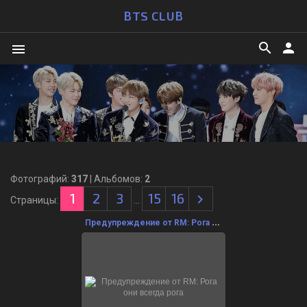
BTS CLUB
search
person
menu
Фотографий:
317
| Альбомов:
2
1
2
3
15
16
Страницы
:
...
Предупреждение от RM: Рога они всегда рога
24.12.2021
даже если мелкие...