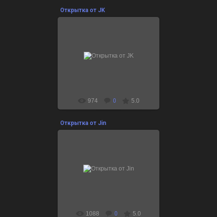
Открытка от JK
09.12.2021
для праздничной коллекции
“Маленькие воспоминания 2021”
ARMY! Проведем лучшую зиму
вместе.
974
0
5.0
Открытка от Jin
09.12.2021
для праздничной коллекции
“Маленькие воспоминания 2021”
Надеюсь, у ARMY всегда будет
много хороших событий
1088
0
5.0