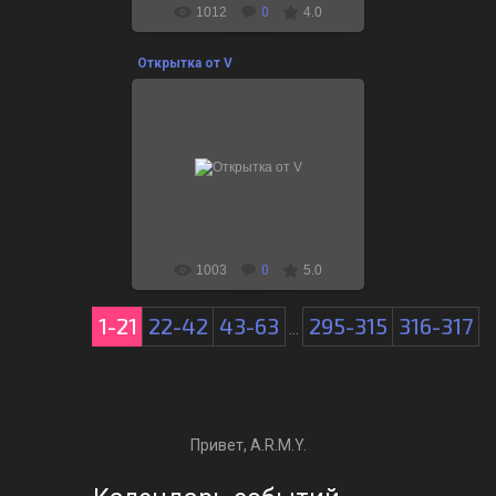
1012
0
4.0
Открытка от V
09.12.2021
для праздничной коллекции
“Маленькие воспоминания 2021”
АРМИ, вы же знаете о чем я
думаю?
Поиграе...
1003
0
5.0
1-21
22-42
43-63
295-315
316-317
...
Привет, A.R.M.Y.