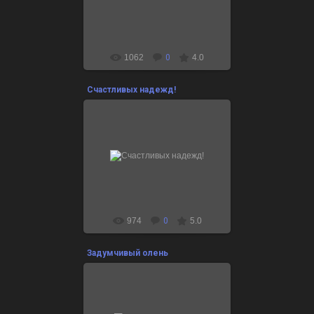
1062
0
4.0
Счастливых надежд!
24.12.2021
974
0
5.0
Задумчивый олень