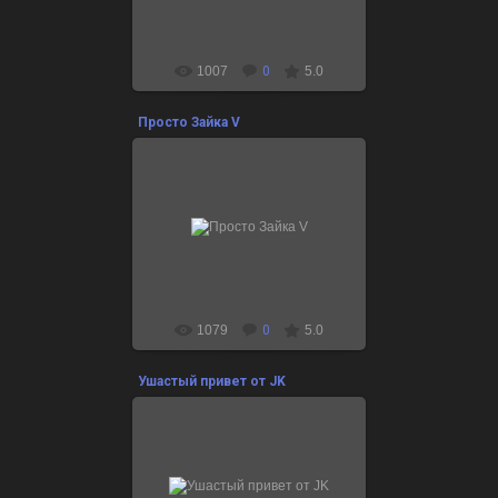
1007
0
5.0
Просто Зайка V
24.12.2021
1079
0
5.0
Ушастый привет от JK
24.12.2021