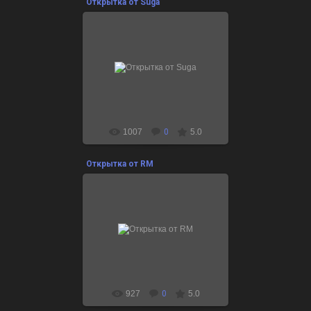
Открытка от Suga
09.12.2021
для праздничной коллекции
“Маленькие воспоминания 2021”
Этой зимой пусть все будут
счастливы!
1007
0
5.0
Открытка от RM
09.12.2021
для праздничной коллекции
“Маленькие воспоминания 2021”
Пусть в этом году будет много
снега! С вами мы х...
927
0
5.0