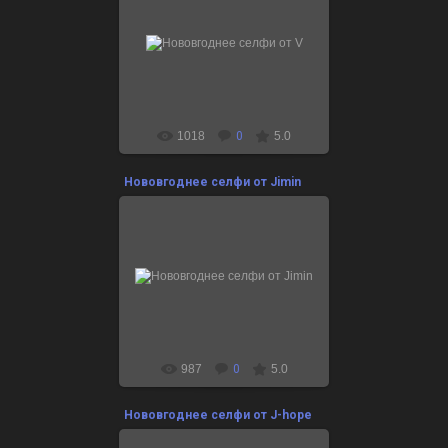
24.12.2021
Поздравляшки здесь:
http://btsclub.ru/btshappyholidays
1018
0
5.0
Нововгоднее селфи от Jimin
24.12.2021
Поздравляшки здесь:
http://btsclub.ru/btshappyholidays
987
0
5.0
Нововгоднее селфи от J-hope