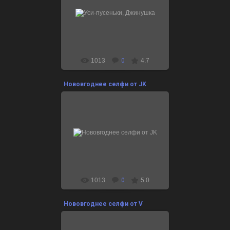
24.12.2021
1013
0
4.7
Нововгоднее селфи от JK
24.12.2021
Поздравляшки здесь:
http://btsclub.ru/btshappyholidays
1013
0
5.0
Нововгоднее селфи от V