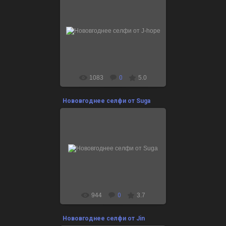
24.12.2021
Поздравляшки здесь:
http://btsclub.ru/btshappyholidays
1083
0
5.0
Нововгоднее селфи от Suga
24.12.2021
Поздравляшки здесь:
http://btsclub.ru/btshappyholidays
944
0
3.7
Нововгоднее селфи от Jin