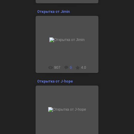
Открытка от Jimin
09.12.2021
для праздничной коллекции
“Маленькие воспоминания 2021”
Самой теплой зимы вам. Я люблю
вас.
907
0
4.0
Открытка от J-hope
09.12.2021
для праздничной коллекции
“Маленькие воспоминания 2021”
Хочу быть с ARMY!