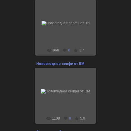
24.12.2021
Поздравляшки здесь:
http://btsclub.ru/btshappyholidays
968
0
3.7
Нововгоднее селфи от RM
24.12.2021
Поздравляшки здесь:
http://btsclub.ru/btshappyholidays
1108
0
5.0