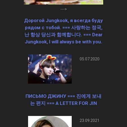
--->
Дорогой Jungkook, я всегда буду
рядом с тобой. === 사랑하는 정국,
난 항상 당신과 함께합니다. === Dear
Jungkook, I will always be with you.
05.07.2020
ПИСЬМО ДЖИНУ === 진에게 보내
는 편지 === A LETTER FOR JIN
23.09.2021