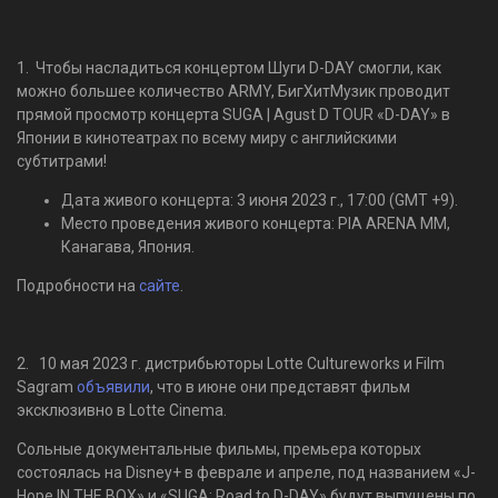
1. Чтобы насладиться концертом Шуги D-DAY смогли, как
можно большее количество ARMY, БигХитМузик проводит
прямой просмотр концерта SUGA | Agust D TOUR «D-DAY» в
Японии в кинотеатрах по всему миру с английскими
субтитрами!
Дата живого концерта: 3 июня 2023 г., 17:00 (GMT +9).
Место проведения живого концерта: PIA ARENA MM,
Канагава, Япония.
Подробности на
сайте
.
2. 10 мая 2023 г. дистрибьюторы Lotte Cultureworks и Film
Sagram
объявили
, что в июне они представят фильм
эксклюзивно в Lotte Cinema.
Сольные документальные фильмы, премьера которых
состоялась на Disney+ в феврале и апреле, под названием «J-
Hope IN THE BOX» и «SUGA: Road to D-DAY» будут выпущены по