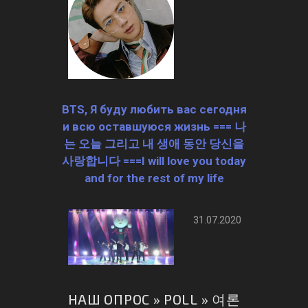
BTS, Я буду любить вас сегодня
и всю оставшуюся жизнь === 나
는 오늘 그리고 내 생애 동안 당신을
사랑합니다 ===I will love you today
and for the rest of my life
31.07.2020
НАШ ОПРОС » POLL » 여론