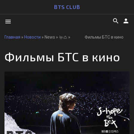
BTS CLUB
search
person
menu
Главная
»
Новости
» News » 뉴스 » Фильмы БТС в кино
Фильмы БТС в кино