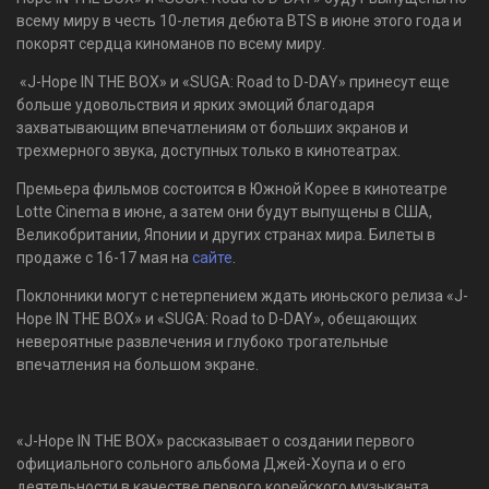
всему миру в честь 10-летия дебюта BTS в июне этого года и
покорят сердца киноманов по всему миру.
«J-Hope IN THE BOX» и «SUGA: Road to D-DAY» принесут еще
больше удовольствия и ярких эмоций благодаря
захватывающим впечатлениям от больших экранов и
трехмерного звука, доступных только в кинотеатрах.
Премьера фильмов состоится в Южной Корее в кинотеатре
Lotte Cinema в июне, а затем они будут выпущены в США,
Великобритании, Японии и других странах мира. Билеты в
продаже c 16-17 мая на
сайте
.
Поклонники могут с нетерпением ждать июньского релиза «J-
Hope IN THE BOX» и «SUGA: Road to D-DAY», обещающих
невероятные развлечения и глубоко трогательные
впечатления на большом экране.
«J-Hope IN THE BOX» рассказывает о создании первого
официального сольного альбома Джей-Хоупа и о его
деятельности в качестве первого корейского музыканта,