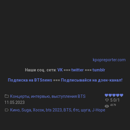
kpopreporter.com
Наши соц. сети
:
VK
===
twitter
===
tumblr
Подписка на BTSnews
===
Подписывайся на дзен-канал!
Концерты, интервью, выступления BTS
5.0
/
1
11.05.2023
4379
Кино
,
Suga
,
Хосок
,
bts 2023
,
BTS
,
бтс
,
шуга
,
J-Hope