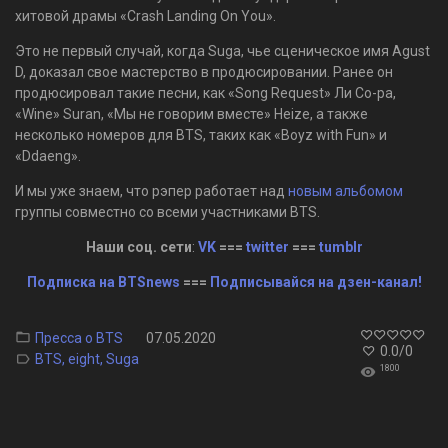
хитовой драмы «Crash Landing On You».
Это не первый случай, когда Suga, чье сценическое имя Agust
D, доказал свое мастерство в продюсировании. Ранее он
продюсировал такие песни, как «Song Request» Ли Со-ра,
«Wine» Suran, «Мы не говорим вместе» Heize, а также
несколько номеров для BTS, таких как «Boyz with Fun» и
«Ddaeng».
И мы уже знаем, что рэпер работает над
новым альбомом
группы совместно со всеми участниками BTS.
Наши соц. сети
:
VK
===
twitter
===
tumblr
Подписка на BTSnews
===
Подписывайся на дзен-канал!
Пресса о BTS
07.05.2020
0.0
/
0
BTS
,
eight
,
Suga
1800