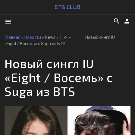
BTS CLUB
search
person
menu
Главная
»
Новости
» News » 뉴스 » Новый сингл IU
«Eight / Восемь» с Suga из BTS
Новый сингл IU
«Eight / Восемь» с
Suga из BTS