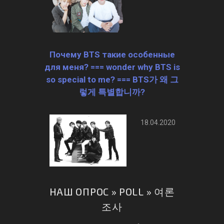
Почему BTS такие особенные
для меня? === wonder why BTS is
so special to me? === BTS가 왜 그
렇게 특별합니까?
18.04.2020
НАШ ОПРОС » POLL » 여론
조사