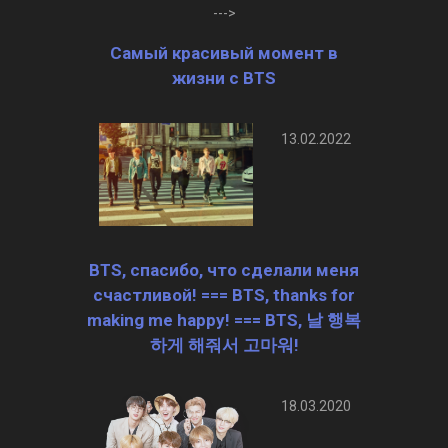
--->
Самый красивый момент в
жизни с BTS
13.02.2022
BTS, спасибо, что сделали меня
счастливой! === BTS, thanks for
making me happy! === BTS, 날 행복
하게 해줘서 고마워!
18.03.2020