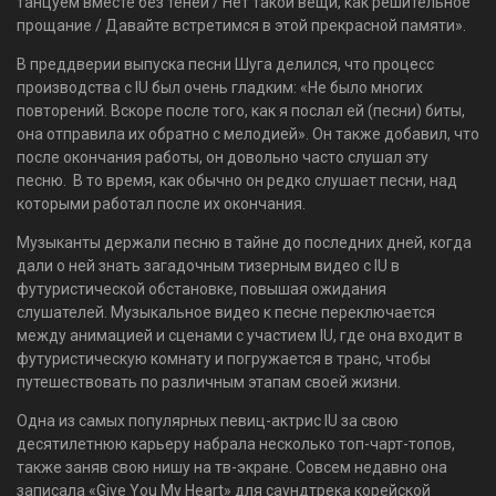
танцуем вместе без теней / Нет такой вещи, как решительное
прощание / Давайте встретимся в этой прекрасной памяти».
В преддверии выпуска песни Шуга делился, что процесс
производства с IU был очень гладким: «Не было многих
повторений. Вскоре после того, как я послал ей (песни) биты,
она отправила их обратно с мелодией». Он также добавил, что
после окончания работы, он довольно часто слушал эту
песню. В то время, как обычно он редко слушает песни, над
которыми работал после их окончания.
Музыканты держали песню в тайне до последних дней, когда
дали о ней знать загадочным тизерным видео с IU в
футуристической обстановке, повышая ожидания
слушателей. Музыкальное видео к песне переключается
между анимацией и сценами с участием IU, где она входит в
футуристическую комнату и погружается в транс, чтобы
путешествовать по различным этапам своей жизни.
Одна из самых популярных певиц-актрис IU за свою
десятилетнюю карьеру набрала несколько топ-чарт-топов,
также заняв свою нишу на тв-экране. Совсем недавно она
записала «Give You My Heart» для саундтрека корейской