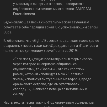
уникальную синергию в песне», - говорится в
опубликованном заявлении агентства IAM EDAM
Entertainment.
Вдохновляющая песня с ностальгическим звучанием
сочетает в себе парящий вокал IU с успокаивающим рэпом
Suga.
IU объяснила, что «Eight / Восемь» продолжает наследие ее
возрастных песен, таких как «Двадцать три» и «Палитра» и
является продолжением «Love Poem» за 2019г.
«Если предыдущие песни звучали в форме «эссе»,
через которое я напрямую общалась со
слушателями, то «Восемь» - это как короткий
роман, который исповедует мою 28-летнюю
жизнь, используя виртуальные метафоры, вроде
оранжевого острова, где мы чувствовали
свободу...», - написала певеца во вступлении к
синглу.
Часть текста песни гласит: «Под оранжевым солнцем мы