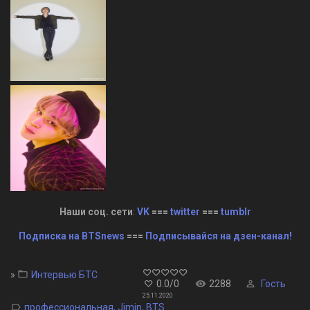
Наши соц. сети
:
VK
===
twitter
===
tumblr
Подписка на BTSnews
===
Подписывайся на дзен-канал!
»
Интервью БТС
0.0
/
0
2288
Гость
25.11.2020
профессиональная
,
Jimin
,
BTS