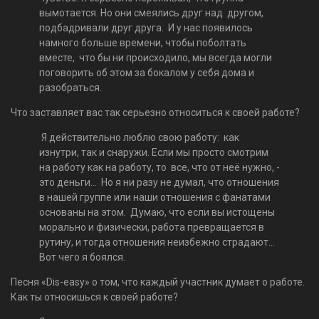
вымотается. Но они смеялись друг над другом,
подбадривали друг друга. И у нас появилось
намного больше времени, чтобы поболтать
вместе, что бы ни происходило, мы всегда могли
поговорить об этом за бокалом у себя дома и
разобраться.
Что заставляет вас так серьезно относиться к своей работе?
Я действительно люблю свою работу: как
изнутри, так и снаружи. Если мы просто смотрим
на работу как на работу, то все, что от неё нужно, -
это деньги... Но я ни разу не думал, что отношения
в нашей группе или наши отношения с фанатами
основаны на этом. Думаю, что если вы истощены
морально и физически, работа превращается в
рутину, и тогда отношения неизбежно страдают...
Вот чего я боялся.
Песня «Dis-easy» о том, что каждый участник думает о работе.
Как ты относишься к своей работе?