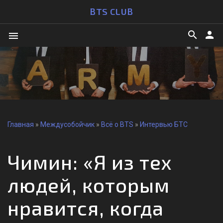
BTS CLUB
search
person
menu
Главная
»
Междусобойчик
»
Всё о BTS
»
Интервью БТС
Чимин: «Я из тех
людей, которым
нравится, когда