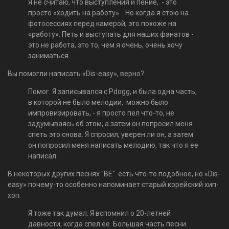
Я не считаю, что выступления и пение, - это
просто «ходить на работу». Но когда я стою на
фотосессиях перед камерой, это похоже на
«работу». Петь и выступать для наших фанатов -
это не работа, это то, чем я очень, очень хочу
заниматься.
Вы помогли написать «Dis-easy», верно?
Помог. Я записывался с Pdogg, и была одна часть,
в которой не было мелодии, можно было
импровизировать, - я просто пел что-то, не
задумываясь об этом, а затем он попросил меня
спеть это снова. Я спросил, уверен ли он, а затем
он попросил меня написать мелодию, так что я ее
написал.
В некоторых других песнях "BE" есть что-то подобное, но «Dis-
easy» почему-то особенно напоминает старый корейский хип-
хоп.
Я тоже так думал. Я вспомнил о 20-летней
давности, когда спел ее. Большая часть песни