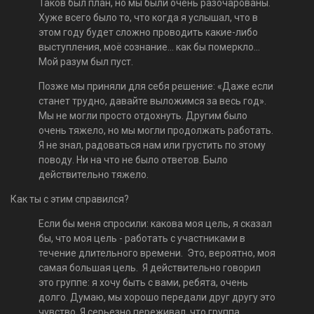
Таков был план, но мы были очень разочарованы.
Хуже всего было то, что когда я услышал, что в
этом году будет сложно проводить какие-либо
выступления, моё сознание… как бы померкло...
Мой разум был пуст.
Позже мы приняли для себя решение: «Даже если
станет трудно, давайте выложимся за весь год».
Мы не могли просто отдохнуть. Другим было
очень тяжело, но мы могли продолжать работать.
Я не знал, радоваться нам или грустить по этому
поводу. Ни на что не было ответов. Было
действительно тяжело.
Как ты с этим справился?
Если бы меня спросили: какова моя цель, я сказал
бы, что моя цель - работать с участниками в
течение длительного времени. Это, вероятно, моя
самая большая цель. Я действительно говорил
это группе: я хочу быть с вами, ребята, очень
долго. Думаю, мы хорошо передали друг другу это
чувство. Я серьезно переживал, что группа