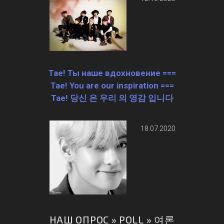
Tae! Ты наше вдохновение ===
Tae! You are our inspiration ===
Tae! 당신 은 우리 의 영감 입니다
18.07.2020
НАШ ОПРОС » POLL » 여론