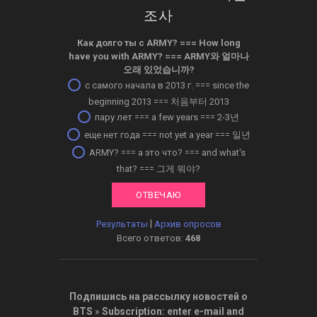
조사
Как долго ты с ARMY? ­=== How long
have you with ARMY? === ARMY와 얼마나
오래 있었습니까?
с самого начала в 2013 г. === since the
beginning 2013 === 처음부터 2013
пару лет === a few years === 2-3년
еще нет года === not yet a year === 일년
ARMY? === а это что? === and what's
that? === 그게 뭐야?
|
Результаты
Архив опросов
Всего ответов:
468
Подпишись на рассылку новостей о
BTS
»
Subscription: enter e-mail and