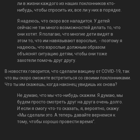
ли в жизни каждого из наших поклонников кто-
нибудь, чтобы спросить их, все ли у них в порядке.
Я надеюсь, что скоро все наладится. У детей
сейчас не так много возможностей делать то, что
они хотят. Я полагаю, что многие дети видят в
этом то, что им навязывают взрослые, - поэтому я
надеюсь, что взрослые должным образом
объяснят ситуацию детям, чтобы они тоже
захотели помочь друг другу.
В новостях говорится, что сделали вакцину от COVID-19, так
что вы скоро сможете встретиться со своими поклонниками.
Что ты им скажешь, когда наконец увидишь их снова?
Не думаю, что мы что-нибудь скажем. Я думаю, мы
будем просто смотреть друг на друга очень долго.
И если я смогу что-то сказать, я, вероятно, скажу:
«Мы сделали это. А теперь давайте вернемся к
тому, чтобы хорошо провести время".