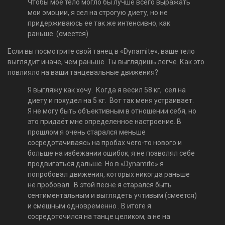
Чтобы моё тело могло бы лучше всего выражать
мои эмоции, я сел на строгую диету, но не
придерживаюсь ее так же интенсивно, как
раньше. (смеется)
Если вы посмотрите свой танец в «Dynamite», ваше тело
выглядит иначе, чем раньше. Ты выглядишь легче. Как это
повлияло на ваши танцевальные движения?
Я выгляжу как хочу. Когда я весил 58 кг, сел на
диету и похудел на 5 кг. Вот так меня устраивает.
Я не могу быть объективным в отношении себя, но
это придаёт мне определенное настроение. В
прошлом я очень старался меньше
сосредотачиваясь на пробах чего-то нового и
больше на избежании ошибок, я не позволял себе
продвигаться дальше. Но в «Dynamite» я
попробовал движения, которых никогда раньше
не пробовал. В этой песне я старался быть
сентиментальным и выглядеть учтивым (смеется)
и смешным одновременно . В итоге я
сосредоточился на танце целиком, а не на