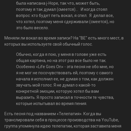
была написана j-Hope, так что, может быть,
поэтому я так думал (смеется)... И когда стоял
вопрос: кто будет петь вокал, я спел. Я делал все,
что хотел, поэтому меня сдерживали (смеется), но
это было весело.
Меняли ли вокал во время записи? На "BE" есть много мест, в
которых вы используете свой обычный голос.
Обычно, когда я пою, у меня в голове уже есть
общая картина, но на этот раз все было не так.
Особенно «Life Goes On» - эта песня не обо мне, но
я не мог не посочувствовать ей, поэтому с самого
начала я исполнил ее, не думая о том, как должен
звучать мой голос. Я не думал о какой-то
конкретной эмоции, которую хотел бы вам
выразить. Я просто записал в точности те чувства,
которые испытывал во время пения.
Есть песня под названием «Телепатия». Когда вы
транслировали себя в процессе производства на YouTube,
группа упомянула идею телепатии, которая заставила меня