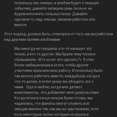
поскольку нас семеро, и альбом будет о текущих
событиях, давайте запишем семь песен и не
будем исполнять сольных песен. Давайте
сделаем то, над чем мы сможем работать все
вместе.
Этот подход, должно быть, отличался от того, как вы работали
над другими своими альбомами.
Мы никогда не говорили: кто-то напишет эту
песню, а кто-то другую. Мы брали тему песни и
спрашивали: «Кто хочет это сделать?» Я стал
более амбициозным и хотел, чтобы другие
участники признали мою работу. И поскольку было
так весело работать вместе, каждый раз, когда я
что-то делал, я хотел сразу же обсудить это с
ними. Еще я люблю, когда мне делают
комплименты, это добавляет мне удовольствие.
Когда песни в конце концов были готовы, мы
надеялись, что фанаты смогут уловить все
эмоции именно так, как мы их чувствовали, хотя
есть некоторые песни, которые не вошли в