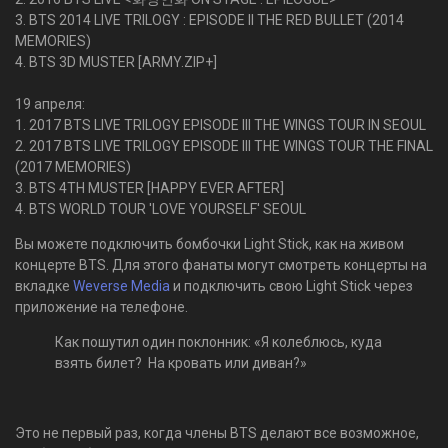
3. BTS 2014 LIVE TRILOGY : EPISODE II THE RED BULLET (2014
MEMORIES)
4. BTS 3D MUSTER [ARMY.ZIP+]
19 апреля:
1. 2017 BTS LIVE TRILOGY EPISODE III THE WINGS TOUR IN SEOUL
2. 2017 BTS LIVE TRILOGY EPISODE III THE WINGS TOUR THE FINAL
(2017 MEMORIES)
3. BTS 4TH MUSTER [HAPPY EVER AFTER]
4. BTS WORLD TOUR 'LOVE YOURSELF' SEOUL
Вы можете подключить бомбочки Light Stick, как на живом
концерте BTS. Для этого фанаты могут смотреть концерты на
вкладке
Weverse Media
и подключить свою Light Stick через
приложение на телефоне.
Как пошутил один поклонник: «Я колеблюсь, куда
взять билет? На кровать или диван?»
Это не первый раз, когда члены BTS делают все возможное,