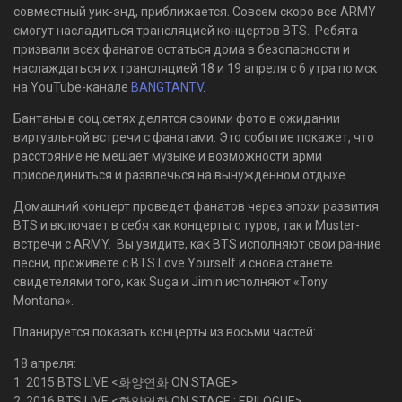
совместный уик-энд, приближается. Совсем скоро все ARMY
смогут насладиться трансляцией концертов BTS. Ребята
призвали всех фанатов остаться дома в безопасности и
наслаждаться их трансляцией 18 и 19 апреля с 6 утра по мск
на YouTube-канале
BANGTANTV
.
Бантаны в соц.сетях делятся своими фото в ожидании
виртуальной встречи с фанатами. Это событие покажет, что
расстояние не мешает музыке и возможности арми
присоединиться и развлечься на вынужденном отдыхе.
Домашний концерт проведет фанатов через эпохи развития
BTS и включает в себя как концерты с туров, так и Muster-
встречи с ARMY. Вы увидите, как BTS исполняют свои ранние
песни, проживёте с BTS Love Yourself и снова станете
свидетелями того, как Suga и Jimin исполняют «Tony
Montana».
Планируется показать концерты из восьми частей:
18 апреля:
1. 2015 BTS LIVE <화양연화 ON STAGE>
2. 2016 BTS LIVE <화양연화 ON STAGE : EPILOGUE>