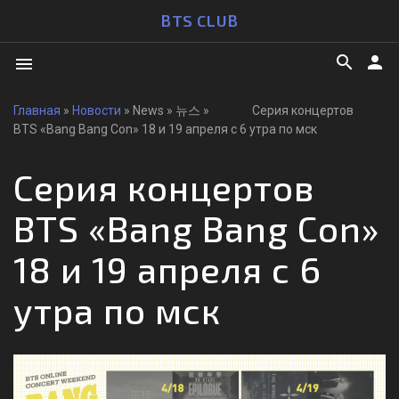
BTS CLUB
search
person
menu
Главная
»
Новости
» News » 뉴스 » Cерия концертов
BTS «Bang Bang Con» 18 и 19 апреля с 6 утра по мск
Cерия концертов
BTS «Bang Bang Con»
18 и 19 апреля с 6
утра по мск