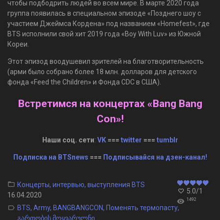
чтобы подбодрить людей во всем мире. В марте 2020 года
группа появилась в специальном эпизоде ​​«Позднего шоу с
участием Джеймса Кордена» под названием «Homefest», где
BTS исполнили свой хит 2019 года «Boy With Luv» из Южной
Кореи.
Этот эпизод воодушевил зрителей на благотворительность
(арми было собрано более 18 млн. долларов для детского
фонда «Feed the Children» и Фонда CDC в США).
Встретимся на концертах «Bang Bang
Con»!
Наши соц. сети
:
VK
===
twitter
===
tumblr
Подписка на BTSnews
===
Подписывайся на дзен-канал!
Концерты, интервью, выступления BTS
5.0
/
1
16.04.2020
1492
BTS
,
Army
,
BANGBANGCON
,
Поменять термопасту
,
გართობის მოყვარულნი