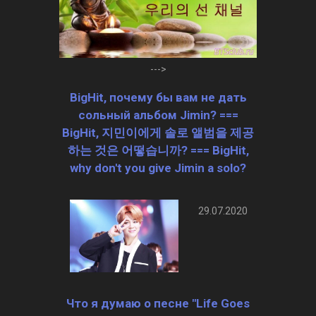
--->
BigHit, почему бы вам не дать
сольный альбом Jimin? ===
BigHit, 지민이에게 솔로 앨범을 제공
하는 것은 어떻습니까? === BigHit,
why don't you give Jimin a solo?
29.07.2020
Что я думаю о песне "Life Goes