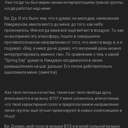
Уже тогда ты был верен своим интерпретациям треков группы,
когда работал над ними.
Ви: Да. И это было тем, что я думал, но мелодия, написанная
Намджуном, имела место до меня: до того, как небо
прояснилось. Или когда зима всё ещё витает в воздухе. То, как
он воспринял эту атмосферу, пошло в совершенно
противоположном направлении от того, что имел в виду я, и я
подумал: «Вау, я никогда не думал, что весенний день можно
интерпретировать именно так». По сравнению с тем, о какой
“Spring Day” думал я, Намджун продвинулся в своих
размышлениях на шаг дальше. Его песня действительно
ошеломила меня. (смеётся)
Как твои личные качества, такие как твоя свобода духа,
вписываются в музыку BTS? У меня сложилось впечатление,
что твой характерный голос и предполагаемое направление
песен группы ещё лучше гармонируют в новых композициях в
Proof.
Ви: Думаю, мой голос в музыке BTS и в моей сольной музыке