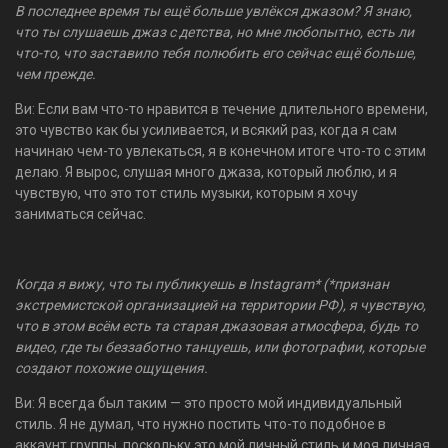
В последнее время ты ещё больше увлёкся джазом? Я знаю,
что ты слушаешь джаз с детства, но мне любопытно, есть ли
что-то, что заставило тебя полюбить его сейчас ещё больше,
чем прежде.
Ви: Если вам что-то нравится в течение длительного времени,
это чувство как бы усиливается, и всякий раз, когда я сам
начинаю чем-то увлекаться, я в конечном итоге что-то с этим
делаю. Я вырос, слушая много джаза, который люблю, и я
чувствую, что это тот стиль музыки, которым я хочу
заниматься сейчас.
Когда я вижу, что ты публикуешь в Instagram* (*признан
экстремистской организацией на территории РФ), я чувствую,
что в этом всём есть та старая джазовая атмосфера, будь то
видео, где ты беззаботно танцуешь, или фотографии, которые
создают похожие ощущения.
Ви: Я всегда был таким — это просто мой индивидуальный
стиль. Я не думал, что нужно постить что-то подобное в
аккаунт группы, поскольку это мой личный стиль и моя личная