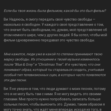
Если бы твоя жизнь была фильмом, какой бы это был фильм?
Ви: Надеюсь, я смогу передать своё чувство свободы —
насколько я свободен. У каждого своё представление о том,
что значит быть свободным, но, думаю, моё представление об
этом немного шире, чем у других людей. Я бы хотел, чтобы мой
фильм одновременно передавал это чувство свободы.
Мне кажется, люди уже в какой-то степени принимают твою
марку свободы. Их отношение к твоей музыке изменилось
после “Blue & Grey” и “Christmas Tree”. И я чувствую, что они
понимают образ, который ты стараешься создать, учитывая
особый тип телевизионных сцен, в которых часто появляются
эти две песни.
Ви: Я не уверен в том, что люди думают о моих песнях, потому
что я не могу быть там с ними. Я не могу видеть это своими
глазами. Мне просто нужно попробовать записать больше
сольных песен, чтобы выяснить это. Думаю, таким образом я
могу точно знать, что ждёт меня впереди, исходя из того, в