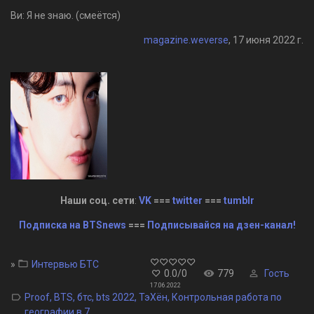
Ви: Я не знаю. (смеётся)
magazine.weverse
, 17 июня 2022 г.
Наши соц. сети
:
VK
===
twitter
===
tumblr
Подписка на BTSnews
===
Подписывайся на дзен-канал!
»
Интервью БТС
0.0
/
0
779
Гость
17.06.2022
Proof
,
BTS
,
бтс
,
bts 2022
,
ТэХён
,
Контрольная работа по
географии в 7