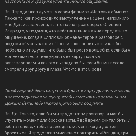
настроиться и сразу же уловить нужное ощущение.
Ви: Я продолжал думать о серии фильмов «Иллюзия обмана».
Также то, как происходило выступление на сцене, напомнило
мне Джейсона Борна, но что насчёт разговора с Оливией
Родридго, я подумал, что действительно важно передать то
ощущение, когда в «Иллюзии обмана» герои в разговоре с
людьми обманывают их. Я решил поговорить с ней как бы
небрежно и подумал, что было бы просто волшебно, если бы я
мог незаметно от неё украсть её карту, пока мы
разговариваем, и как это выглядело бы, если бы мы весело
смотрели друг другу в глаза. Что-то в этом роде.
Твоей задачей было сыграть и бросить карту до начала песни,
а затем подняться на сцену, чтобы выступить с остальными.
Должно быть, тебе многое нужно было обдумать.
Ви: Да. Так что, если бы мы продолжили разговор, я мог бы
упустить момент для броска карты. Я всё время считал биты у
себя в голове, чтобы проследить момент, когда должен
бросить её. Я продолжал мысленно повторять: «Раз, два, три,