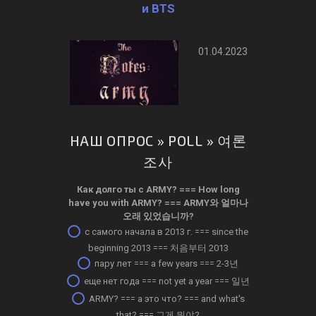
и BTS
01.04.2023
НАШ ОПРОС » POLL » 여론
조사
Как долго ты с ARMY? ­=== How long
have you with ARMY? === ARMY와 얼마나
오래 있었습니까?
с самого начала в 2013 г. === since the
beginning 2013 === 처음부터 2013
пару лет === a few years === 2-3년
еще нет года === not yet a year === 일년
ARMY? === а это что? === and what's
that? === 그게 뭐야?