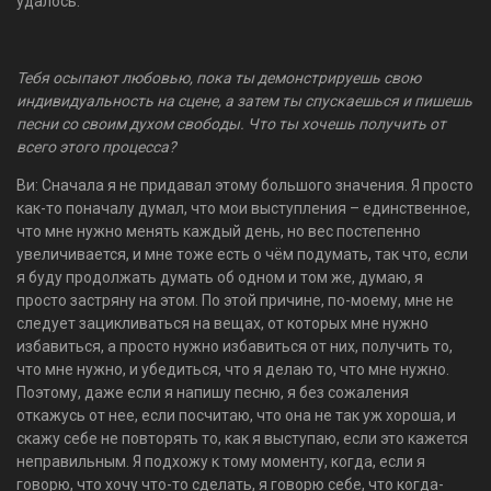
удалось.
Тебя осыпают любовью, пока ты демонстрируешь свою
индивидуальность на сцене, а затем ты спускаешься и пишешь
песни со своим духом свободы. Что ты хочешь получить от
всего этого процесса?
Ви: Сначала я не придавал этому большого значения. Я просто
как-то поначалу думал, что мои выступления – единственное,
что мне нужно менять каждый день, но вес постепенно
увеличивается, и мне тоже есть о чём подумать, так что, если
я буду продолжать думать об одном и том же, думаю, я
просто застряну на этом. По этой причине, по-моему, мне не
следует зацикливаться на вещах, от которых мне нужно
избавиться, а просто нужно избавиться от них, получить то,
что мне нужно, и убедиться, что я делаю то, что мне нужно.
Поэтому, даже если я напишу песню, я без сожаления
откажусь от нее, если посчитаю, что она не так уж хороша, и
скажу себе не повторять то, как я выступаю, если это кажется
неправильным. Я подхожу к тому моменту, когда, если я
говорю, что хочу что-то сделать, я говорю себе, что когда-