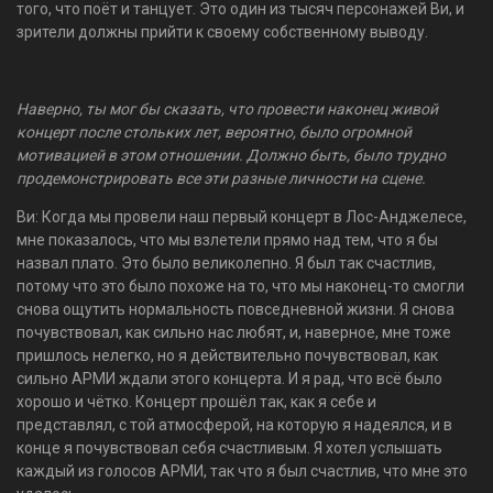
того, что поёт и танцует. Это один из тысяч персонажей Ви, и
зрители должны прийти к своему собственному выводу.
Наверно, ты мог бы сказать, что провести наконец живой
концерт после стольких лет, вероятно, было огромной
мотивацией в этом отношении. Должно быть, было трудно
продемонстрировать все эти разные личности на сцене.
Ви: Когда мы провели наш первый концерт в Лос-Анджелесе,
мне показалось, что мы взлетели прямо над тем, что я бы
назвал плато. Это было великолепно. Я был так счастлив,
потому что это было похоже на то, что мы наконец-то смогли
снова ощутить нормальность повседневной жизни. Я снова
почувствовал, как сильно нас любят, и, наверное, мне тоже
пришлось нелегко, но я действительно почувствовал, как
сильно АРМИ ждали этого концерта. И я рад, что всё было
хорошо и чётко. Концерт прошёл так, как я себе и
представлял, с той атмосферой, на которую я надеялся, и в
конце я почувствовал себя счастливым. Я хотел услышать
каждый из голосов АРМИ, так что я был счастлив, что мне это