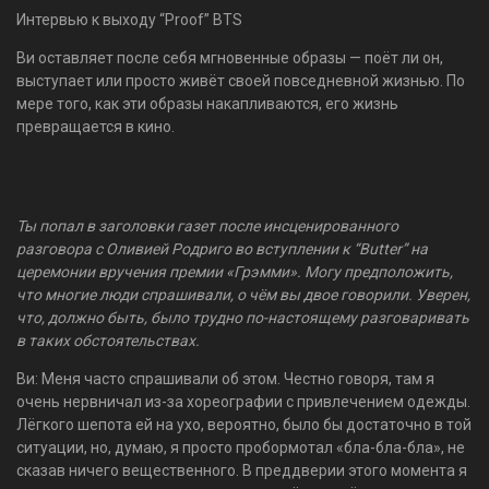
Интервью к выходу “Proof” BTS
Ви оставляет после себя мгновенные образы — поёт ли он,
выступает или просто живёт своей повседневной жизнью. По
мере того, как эти образы накапливаются, его жизнь
превращается в кино.
Ты попал в заголовки газет после инсценированного
разговора с Оливией Родриго во вступлении к “Butter” на
церемонии вручения премии «Грэмми». Могу предположить,
что многие люди спрашивали, о чём вы двое говорили. Уверен,
что, должно быть, было трудно по-настоящему разговаривать
в таких обстоятельствах.
Ви: Меня часто спрашивали об этом. Честно говоря, там я
очень нервничал из-за хореографии с привлечением одежды.
Лёгкого шепота ей на ухо, вероятно, было бы достаточно в той
ситуации, но, думаю, я просто пробормотал «бла-бла-бла», не
сказав ничего вещественного. В преддверии этого момента я