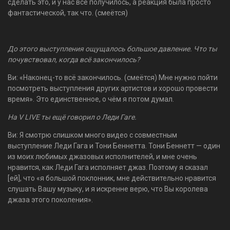
сделать это, и у нас всё получилось, а реакция была просто
фантастической, так что. (смеётся)
До этого выступления ощущалось большое давление. Что ты
почувствовал, когда всё закончилось?
Ви: «Наконец-то всё закончилось. (смеётся) Мне нужно пойти
посмотреть выступления других артистов и хорошо провести
время». Это единственное, о чём я потом думал.
На V LIVE ты ещё говорил о Леди Гаге.
Ви: Я смотрю слишком много видео с совместным
выступление Леди Гага и Тони Беннетта. Тони Беннетт — один
из моих любимых джазовых исполнителей, и мне очень
нравится, как Леди Гага исполняет джаз. Поэтому я сказал
[ей], что «я большой поклонник, мне действительно нравится
слушать Вашу музыку, и я искренне верю, что Вы королева
джаза этого поколения».