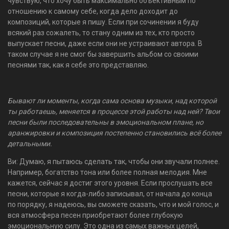
чувствую, что хочу быть максимально объективным по
отношению к самому себе, когда дело доходит до
композиций, которые я пишу. Если при сочинении я буду
всякий раз сожалеть, то стану одним из тех, кто просто
выпускает песни, даже если они не устраивают автора. В
таком случае я не смог бы завершить альбом со своими
песнями так, как я себе это представляю.
Бывают ли моменты, когда сама основа музыки, над которой
ты работаешь, меняется в процессе этой работы над ней? Твои
песни были последовательны в эмоциональном плане, но
аранжировки и композиция постепенно становились всё более
детальными.
Ви: Думаю, я пытаюсь сделать так, чтобы они звучали полнее.
Например, богатство тона или более полная мелодия. Мне
кажется, сейчас я достиг этого уровня. Если прослушать все
песни, которые я когда-либо записывал, от начала до конца
по порядку, я надеюсь, вы сможете сказать, что и мой голос, и
вся атмосфера песен приобретают более глубокую
эмоциональную силу. Это одна из самых важных целей,