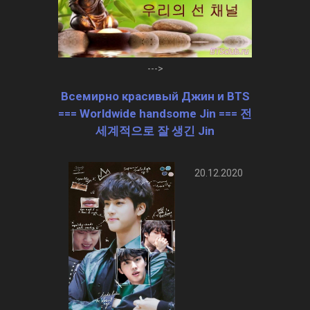
--->
Всемирно красивый Джин и BTS
=== Worldwide handsome Jin === 전
세계적으로 잘 생긴 Jin
20.12.2020