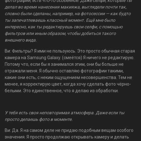
фотографии, есть что-то особенное. Даже селфи, которые ты
делал во время нанесения макияжа, выглядели почти так,
словно были сделаны, например, на фотосессии — как будто
ты запечатлеваешь классный момент. Ещё мне было
интересно, как ты редактируешь свои селфи, с помощью
фильтров или иным образом, чтобы добиться такого
внешнего вида.
Ви: Фильтры? Я ими не пользуюсь. Это просто обычная старая
камера на Samsung Galaxy. (смеётся) Я ничего не редактирую.
Потому что, если бы я занимался этим, они бы больше не
отражали меня. Я обычно оставляю фотографии такими,
какие они есть, с неким ощущением несовершенства. Тем не
менее, я корректирую цвет, когда хочу сделать фото чёрно-
белыми. Это единственное, что я делаю из обработки.
У тебя есть своя неповторимая атмосфера. Даже если ты
просто делаешь фото в моменте.
Ви: Да. Я на самом деле не придаю подобным вещам особого
значения. Я просто продолжаю открывать камеру и делать