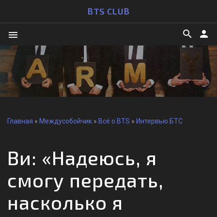
BTS CLUB
search
person
menu
Главная
»
Междусобойчик
»
Всё о BTS
»
Интервью БТС
Ви: «Надеюсь, я
смогу передать,
насколько я