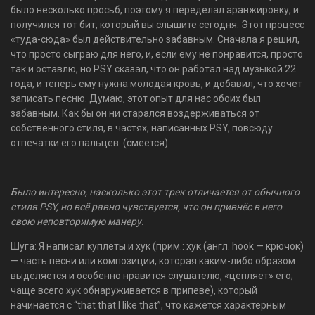
было несколько просьб, поэтому я переделал аранжировку, и
получился тот бит, который вы слышите сегодня. Этот процесс
«туда-сюда» был действительно забавным. Сначала я решил,
что просто сыграю для него, и, если ему не понравится, просто
так и оставлю, но PSY сказал, что он работал над музыкой 22
года, и теперь ему нужна молодая кровь, и добавил, что хочет
записать песню. Думаю, этот опыт для нас обоих был
забавным. Как бы он ни старался воздерживаться от
собственного стиля, в частях, написанных PSY, повсюду
отпечатки его пальцев. (смеётся)
Было интересно, насколько этот трек отличается от обычного
стиля PSY, но всё равно чувствуется, что он привнёс в него
свою неповторимую манеру.
Шуга: Я написал куплеты и хук (прим.: хук (англ. hook — крючок)
— часть песни или композиции, которая каким-либо образом
выделяется и особенно нравится слушателю, «цепляет» его;
чаще всего хук обнаруживается в припеве), который
начинается с “that that I like that”, что кажется характерным