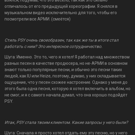
взялся, подумав, что это весело, так как это сильно
отличалось от его предыдущей хореографии. Я снялся в
музыкальном видео исключительно для того, чтобы его
посмотрели все АРМИ. (смеётся)
Стиль PSY очень своеобразен, так как же ты в итоге стал
работать с ним? Это интересное сотрудничество.
Шуга: Именно. Это то, чего я хотел! Я работал над множеством
разных песен в качестве продюсера, но не-АРМИ в основном
знают только популярные песни, и обычно это песни таких
людей, как IU или Heize, поэтому, думаю, у них складывается
ощущение, что у песен схожее настроение. Однако у меня до
этого была одна песня, которую я хотел включить в альбом, но
не смог, и я с самого начала думал, что она хорошо подойдёт
PSY.
Итак, PSY стала твоим клиентом. Какие запросы у него были?
Шуга: Сначала я просто хотел отдать ему эту песню, но у него