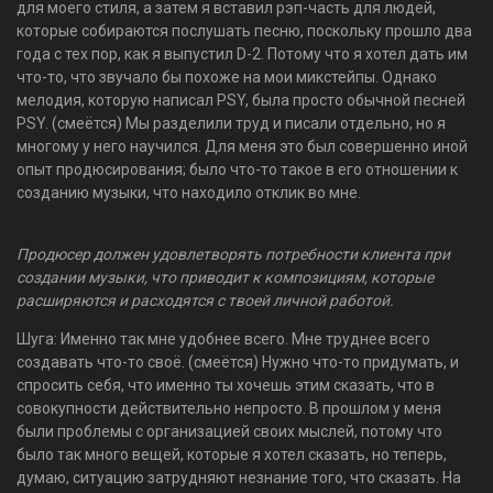
для моего стиля, а затем я вставил рэп-часть для людей,
которые собираются послушать песню, поскольку прошло два
года с тех пор, как я выпустил D-2. Потому что я хотел дать им
что-то, что звучало бы похоже на мои микстейпы. Однако
мелодия, которую написал PSY, была просто обычной песней
PSY. (смеётся) Мы разделили труд и писали отдельно, но я
многому у него научился. Для меня это был совершенно иной
опыт продюсирования; было что-то такое в его отношении к
созданию музыки, что находило отклик во мне.
Продюсер должен удовлетворять потребности клиента при
создании музыки, что приводит к композициям, которые
расширяются и расходятся с твоей личной работой.
Шуга: Именно так мне удобнее всего. Мне труднее всего
создавать что-то своё. (смеётся) Нужно что-то придумать, и
спросить себя, что именно ты хочешь этим сказать, что в
совокупности действительно непросто. В прошлом у меня
были проблемы с организацией своих мыслей, потому что
было так много вещей, которые я хотел сказать, но теперь,
думаю, ситуацию затрудняют незнание того, что сказать. На