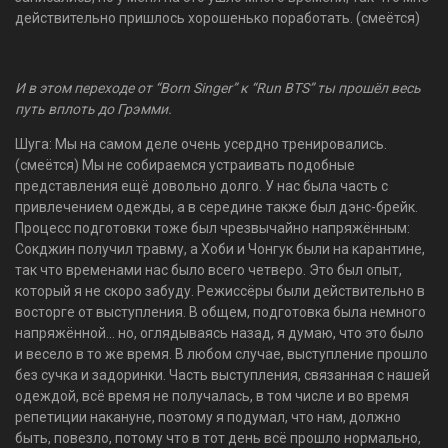
действительно пришлось хорошенько поработать. (смеётся)
И в этом переходе от “Born Singer” к “Run BTS” ты прошёл весь
путь вплоть до Грэмми.
Шуга: Мы на самом деле очень усердно тренировались.
(смеётся) Мы не собираемся устраивать подобные
представления ещё довольно долго. У нас была часть с
привлечением одежды, а в середине также был дэнс-брейк.
Процесс подготовки тоже был чрезвычайно напряжённым:
Сокджин получил травму, а Хоби и Чонгук были на карантине,
так что временами нас было всего четверо. Это был опыт,
который я не скоро забуду. Режиссёры были действительно в
восторге от выступления. В общем, подготовка была немного
напряжённой... но, оглядываясь назад, я думаю, что это было
и весело в то же время. В любом случае, выступление прошло
без сучка и задоринки. Часть выступления, связанная с нашей
одеждой, всё время не получалась, в том числе и во время
репетиции накануне, поэтому я подумал, что нам, должно
быть, повезло, потому что в тот день всё прошло нормально,