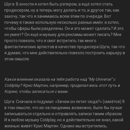
Шуга: В юности я хотел быть рэпером, а ещё хотел стать
продюсером, ну а теперь могу делать и то, и другое так, как
захочу, так что я занимаюсь всем этим по очереди. Вот
почему я также использую несколько разных имён: я хотел,
чтобы сферы были разделены. Он и это может сделать? И это
он умеет? Он ещё и музыку для рекламы может писать? Мне
просто повезло, что я смог встретить так много
фантастических артистов в качестве продюсера Шуги, так что
я думаю, что мне действительно повезло построить карьеру в
этом смысле.
Какое влияние оказала на тебя работа над “My Universe” с
Coldplay? Крис Мартин, например, проделал весь этот путь в
Корею, чтобы записаться с вами.
Шуга: Сначала я подумал: «Зачем он летит сюда?» (смеётся) Я
в том смысле, что из-за пандемии, возможно, было бы лучше
записываться отдельно и отправлять записи таким образом.
И я люблю музыку Coldplay, но я действительно не знал, какой
жизнью живёт Крис Мартин. Однако мы встретились,