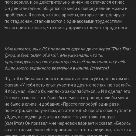
поговорили, и он действительно ничем не отличался от нас.
Он действительно общался со мной о повседневной жизни и
проблемах. Я понял, что все артисты, которые гастролируют
по стадионам, сталкиваются с одинаковыми трудностями.
Было приятно знать, что я могу дружить с кем-то вроде него.
Мне кажется, вы с PSY повлияли друг на друга через “That That
(prod. & feat. SUGA of BTS)”. Мы уже знали, что ты
продюсируешь песню и участвуешь в её написании, но у тебя
было много экранного времени и в клипе. (смеётся)
Шуга: Я собирался просто написать песню и уйти, но потом он
сказал: «У тебя есть опыт участия в других песнях, не так ли?».
Я подумал: «Было бы неплохо заколлабиться…» И я сделал это.
Потом он сказал, что было бы немного странно, если бы меня
не было в клипе, и добавил: «Просто попробуй один раз и
посмотри, как получится», а я ответил: «Я просто спою куплет и
уйду», а следующее, что я помню – я уже тоже танцую.
(смеётся) Он показал мне черновой вариант и сказал: «Берись
за это, только если тебе нравится то, что ты видишь», так что я