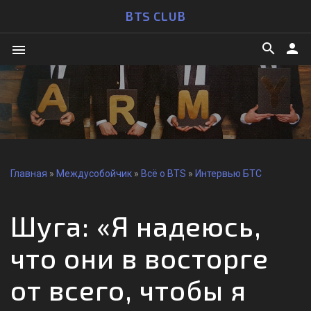
BTS CLUB
search
person
menu
Главная
»
Междусобойчик
»
Всё о BTS
»
Интервью БТС
Шуга: «Я надеюсь,
что они в восторге
от всего, чтобы я