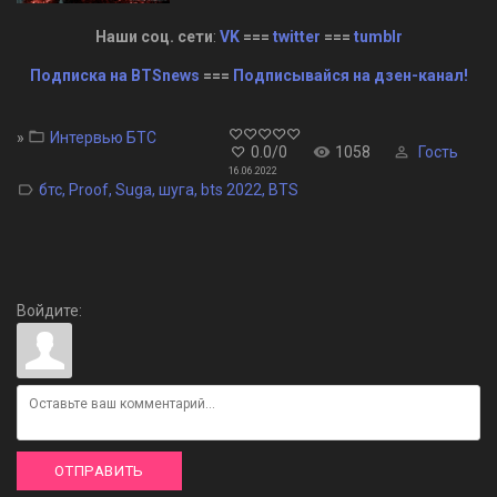
Наши соц. сети
:
VK
===
twitter
===
tumblr
Подписка на BTSnews
===
Подписывайся на дзен-канал!
»
Интервью БТС
0.0
/
0
1058
Гость
16.06.2022
бтс
,
Proof
,
Suga
,
шуга
,
bts 2022
,
BTS
Войдите:
ОТПРАВИТЬ