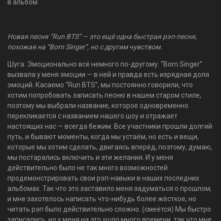
в альбом.
Новая песня “Run BTS” — это ещё одна быстрая рэп-песня,
похожая на “Born Singer”, но с другим чувством.
Шуга: Эмоционально всё немного по-другому. “Born Singer”
вызвала у меня эмоции — в ней и правда есть изрядная доля
эмоций. Касаемо “Run BTS”, мы постоянно говорили, что
хотим попробовать записать песню в нашем старом стиле,
поэтому мы выбрали название, которое одновременно
перекликается с названием нашего шоу и отражает
настоящих нас — всегда бежим. Все участники прошли долгий
путь, и бывают моменты, когда мы устаём, но есть и вещи,
которые мы хотим сделать, двигаясь вперёд, поэтому, думаю,
мы постарались включить и эти желания. И у меня
действительно было не так много возможностей
продемонстрировать свои рэп-навыки в наших последних
альбомах. Так что это заставило меня задуматься о прошлом,
и мне захотелось написать что-нибудь более жёсткое, но
читать рэп было действительно сложно. (смеётся) Мы быстро
записались, но у меня на это ушло много времени, так что мне