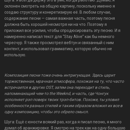
Шуга: Я всегда держу это в уме, когда работаю. Думаю, я
склонен смотреть на общую картину, поскольку именно я
создаю структуру и конкретизирую её. В любом случае,
содержание песни — самая важная часть, поэтому песня
должна быть хорошей несмотря ни на что. Поэтому я
приложил все усилия, чтобы спродюсировать эту песню. И я
намеренно написал текст для “Stay Alive” как бы немного
чересчур. Я также просмотрел вебтун и связанный с ним
контент, и использовал грамматику, которую обычно не
использую.
Композиция песни тоже очень интригующая. Здесь царит
торжественная, мрачная атмосфера, похожая на ту, что часто
встречается в других OST, затем она переходит в стиль,
напоминающий чем-то the Weeknd, и часть, где Чонгук
исполняет рэп поверх твоих трэп-битов. Похоже, ты уловил
особенности разных стилей и таким образом вложил их все в
одну композицию, чтобы это обрело смысл.
Шуга: Ещё с юности всякий раз, когда я писал песню, я много
думал об аранжировке. Я смотрю на трек как на одну большую