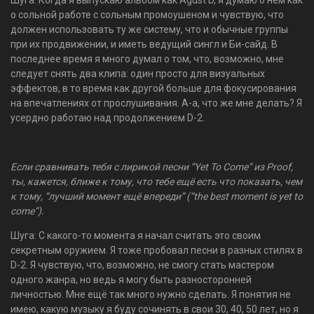
Шуга: Когда я выпускаю альбом как Agust D, я думаю о нём как
о сольной работе с сольным промоушеном и чувствую, что
должен использовать ту же систему, что и обычные группы
при их продвижении, и иметь ведущий сингл и Би-сайд. В
последнее время я много думал о том, что, возможно, мне
следует снять два клипа: один просто для визуальных
эффектов, в то время как другой больше для фокусирования
на впечатлениях от прослушивания. А-а, что же мне делать? Я
усердно работаю над продолжением D-2.
Если сравнивать тебя с лирикой песни “Yet To Come” из Proof,
ты, кажется, ближе к тому, что тебе ещё есть что показать, чем
к тому, “лучший момент ещё впереди” (“the best moment is yet to
come”).
Шуга: С какого-то момента я начал считать это своим
секретным оружием. Я тоже пробовал песни в разных стилях в
D-2. Я чувствую, что, возможно, не смогу стать мастером
одного жанра, но ведь я могу быть разносторонней
личностью. Мне ещё так много нужно сделать. Я понятия не
имею, какую музыку я буду сочинять в свои 30, 40, 50 лет, но я