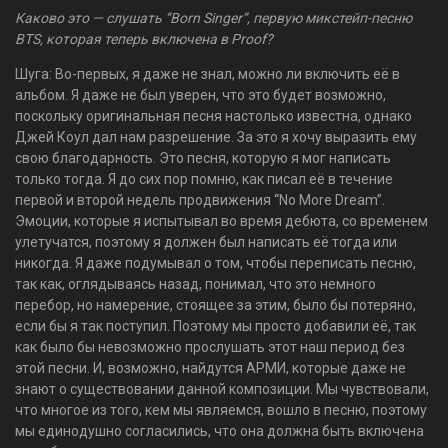
Каково это — слушать “Born Singer”, первую микстейп-песню
BTS, которая теперь включена в Proof?
Шуга: Во-первых, я даже не знал, можно ли включить её в
альбом. Я даже не был уверен, что это будет возможно,
поскольку оригинальная песня настолько известна, однако
Джей Коул дал нам разрешение. За это я хочу выразить ему
свою благодарность. Это песня, которую я мог написать
только тогда. Я до сих пор помню, как писал её в течение
первой и второй недель продвижения “No More Dream”.
Эмоции, которые я испытывал во время дебюта, со временем
улетучатся, поэтому я должен был написать её тогда или
никогда. Я даже подумывал о том, чтобы переписать песню,
так как, оглядываясь назад, понимал, что это немного
перебор, но намерение, стоящее за этим, было бы потеряно,
если бы я так поступил. Поэтому мы просто добавили её, так
как было бы невозможно прослушать этот наш период без
этой песни. И, возможно, найдутся АРМИ, которые даже не
знают о существовании данной композиции. Мы чувствовали,
что многое из того, кем мы являемся, вошло в песню, поэтому
мы единодушно согласились, что она должна быть включена