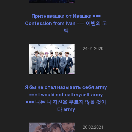
Признавашки от Ивашки ===
Confession from Ivan === 이반의 고
백
24.01.2020
Я бы не стал называть себя army
=== I would not call myself army
=== 나는 나 자신을 부르지 않을 것이
다 army
20.02.2021