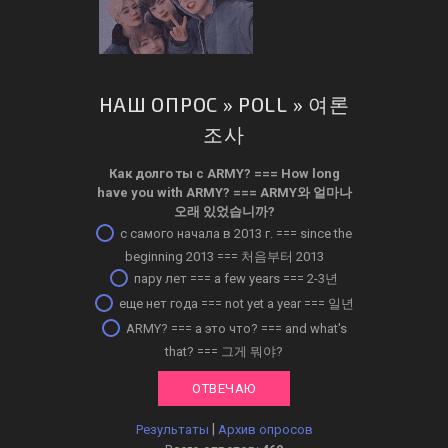
НАШ ОПРОС » POLL » 여론
조사
Как долго ты с ARMY? ­=== How long
have you with ARMY? === ARMY와 얼마나
오래 있었습니까?
с самого начала в 2013 г. === since the
beginning 2013 === 처음부터 2013
пару лет === a few years === 2-3년
еще нет года === not yet a year === 일년
ARMY? === а это что? === and what's
that? === 그게 뭐야?
|
Результаты
Архив опросов