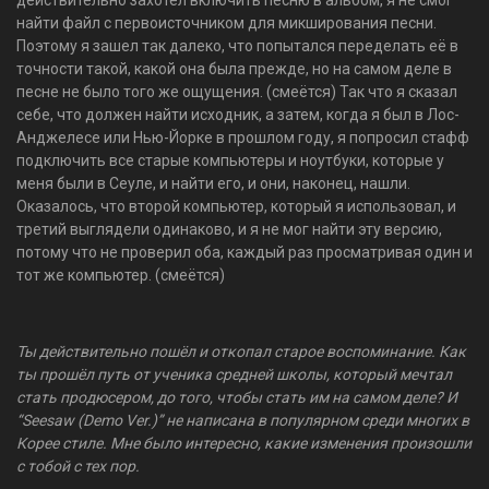
действительно захотел включить песню в альбом, я не смог
найти файл с первоисточником для микширования песни.
Поэтому я зашел так далеко, что попытался переделать её в
точности такой, какой она была прежде, но на самом деле в
песне не было того же ощущения. (смеётся) Так что я сказал
себе, что должен найти исходник, а затем, когда я был в Лос-
Анджелесе или Нью-Йорке в прошлом году, я попросил стафф
подключить все старые компьютеры и ноутбуки, которые у
меня были в Сеуле, и найти его, и они, наконец, нашли.
Оказалось, что второй компьютер, который я использовал, и
третий выглядели одинаково, и я не мог найти эту версию,
потому что не проверил оба, каждый раз просматривая один и
тот же компьютер. (смеётся)
Ты действительно пошёл и откопал старое воспоминание. Как
ты прошёл путь от ученика средней школы, который мечтал
стать продюсером, до того, чтобы стать им на самом деле? И
“Seesaw (Demo Ver.)” не написана в популярном среди многих в
Корее стиле. Мне было интересно, какие изменения произошли
с тобой с тех пор.