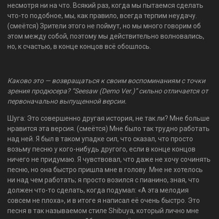
несмотря ни на что. Всякий раз, когда мы пытаемся сделать
что-то подобное, мы, как правило, всегда терпим неудачу.
(смеётся) Зрители этого не поймут, но мы много говорим об
этом между собой, поэтому мы действительно волновались,
но, к счастью, в конце концов всё обошлось.
Каково это — возвращаться к своим воспоминаниям с точки
зрения продюсера? “Seesaw (Demo Ver.)” сильно отличается от
первоначально выпущенной версии.
Шуга: Это совершенно другая история, не так ли? Мне больше
нравится эта версия. (смеётся) Мне было так трудно работать
над ней. Я был в таком упадке сил, что сказал, что просто
возьму песню у кого-нибудь другого, если в конце концов
ничего не придумаю. Я чувствовал, что даже не хочу сочинять
песню, но она быстро пришла мне в голову. Мне не хотелось
ни над чем работать; я просто возился с пианино, зная, что
должен что-то сделать, когда подумал: «А эта мелодия
совсем не плоха», и в итоге я написал её очень быстро. Это
песня в так называемом стиле Shibuya, который лично мне